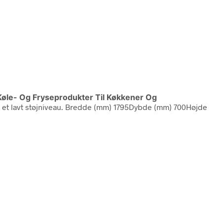
Køle- Og Fryseprodukter Til Køkkener Og
ng og et lavt støjniveau. Bredde (mm) 1795Dybde (mm) 700Højde