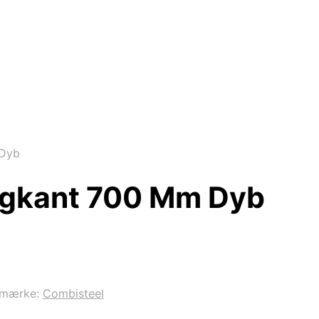
 Dyb
agkant 700 Mm Dyb
emærke:
Combisteel