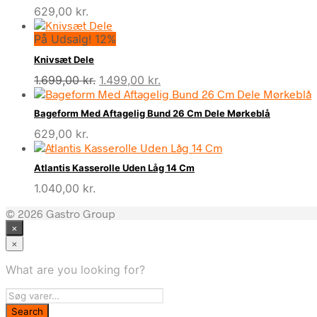
629,00
kr.
På Udsalg! 12%
Knivsæt Dele
Den
Den
1.699,00
kr.
1.499,00
kr.
oprindelige
aktuelle
pris
pris
Bageform Med Aftagelig Bund 26 Cm Dele Mørkeblå
var:
er:
629,00
kr.
1.699,00 kr..
1.499,00 kr..
Atlantis Kasserolle Uden Låg 14 Cm
1.040,00
kr.
© 2026 Gastro Group
×
×
What are you looking for?