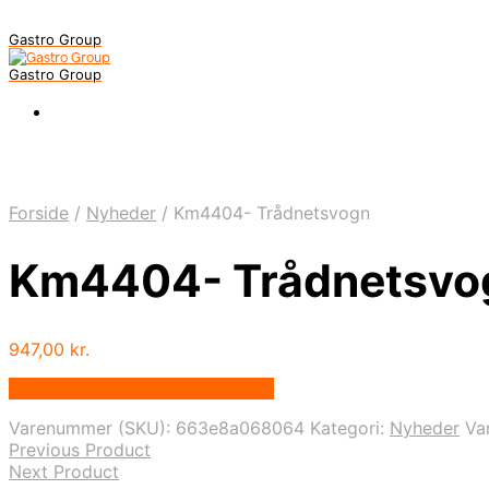
Gastro Group
Gastro Group
Forside
/
Nyheder
/
Km4404- Trådnetsvogn
Km4404- Trådnetsvo
947,00
kr.
Bedste pris hos Gastroudstyr.dk
Varenummer (SKU):
663e8a068064
Kategori:
Nyheder
Va
Previous Product
Next Product