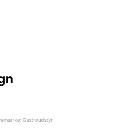
gn
remærke:
Gastroudstyr