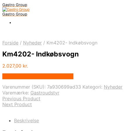
Gastro Group
Gastro Group
Forside
/
Nyheder
/
Km4202- Indkøbsvogn
Km4202- Indkøbsvogn
2.027,00
kr.
Bedste pris hos Gastroudstyr.dk
Varenummer (SKU):
7a930699ad33
Kategori:
Nyheder
Varemærke:
Gastroudstyr
Previous Product
Next Product
Beskrivelse