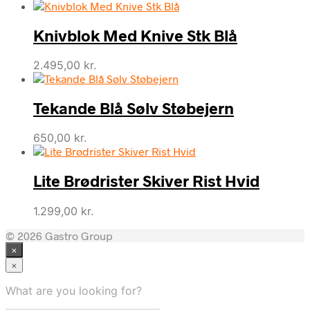
Knivblok Med Knive Stk Blå
2.495,00
kr.
Tekande Blå Sølv Støbejern
650,00
kr.
Lite Brødrister Skiver Rist Hvid
1.299,00
kr.
© 2026 Gastro Group
×
×
What are you looking for?