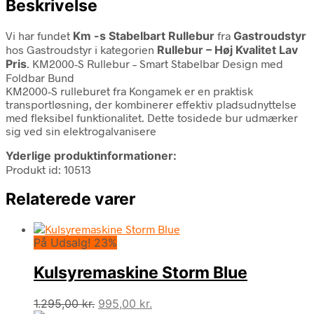
Beskrivelse
Vi har fundet
Km -s Stabelbart Rullebur
fra
Gastroudstyr
hos Gastroudstyr i kategorien
Rullebur – Høj Kvalitet Lav
Pris
. KM2000-S Rullebur – Smart Stabelbar Design med
Foldbar Bund
KM2000-S rulleburet fra Kongamek er en praktisk
transportløsning, der kombinerer effektiv pladsudnyttelse
med fleksibel funktionalitet. Dette tosidede bur udmærker
sig ved sin elektrogalvanisere
Yderlige produktinformationer:
Produkt id: 10513
Relaterede varer
På Udsalg! 23%
Kulsyremaskine Storm Blue
Den
Den
1.295,00
kr.
995,00
kr.