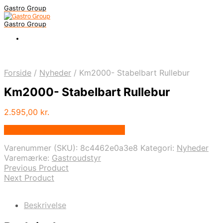
Gastro Group
Gastro Group
Forside
/
Nyheder
/
Km2000- Stabelbart Rullebur
Km2000- Stabelbart Rullebur
2.595,00
kr.
Bedste pris hos Gastroudstyr.dk
Varenummer (SKU):
8c4462e0a3e8
Kategori:
Nyheder
Varemærke:
Gastroudstyr
Previous Product
Next Product
Beskrivelse