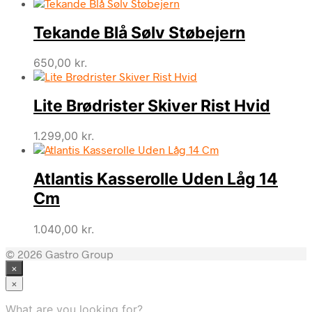
oprindelige
aktuelle
pris
pris
Tekande Blå Sølv Støbejern
var:
er:
1.295,00 kr..
995,00 kr..
650,00
kr.
Lite Brødrister Skiver Rist Hvid
1.299,00
kr.
Atlantis Kasserolle Uden Låg 14
Cm
1.040,00
kr.
© 2026 Gastro Group
×
×
What are you looking for?