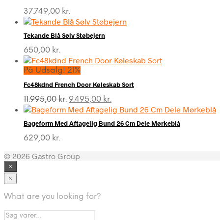
37.749,00
kr.
Tekande Blå Sølv Støbejern
650,00
kr.
På Udsalg! 21%
Fc48kdnd French Door Køleskab Sort
Den
Den
11.995,00
kr.
9.495,00
kr.
oprindelige
aktuelle
pris
pris
Bageform Med Aftagelig Bund 26 Cm Dele Mørkeblå
var:
er:
11.995,00 kr..
9.495,00 kr..
629,00
kr.
© 2026 Gastro Group
×
×
What are you looking for?