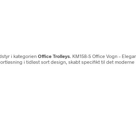
styr i kategorien
Office Trolleys
. KM158-S Office Vogn – Elegan
rtløsning i tidløst sort design, skabt specifikt til det modern