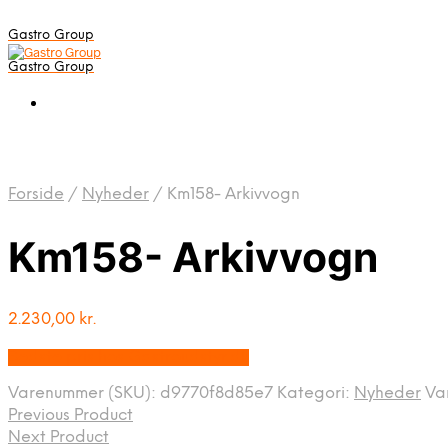
Gastro Group
Gastro Group
Forside
/
Nyheder
/
Km158- Arkivvogn
Km158- Arkivvogn
2.230,00
kr.
Bedste pris hos Gastroudstyr.dk
Varenummer (SKU):
d9770f8d85e7
Kategori:
Nyheder
Va
Previous Product
Next Product