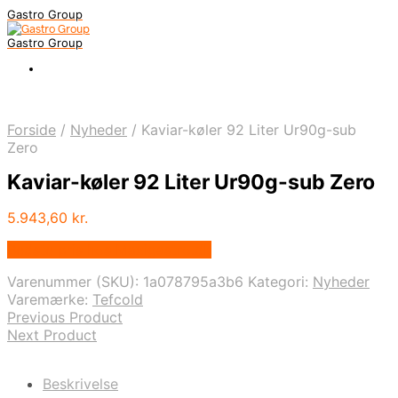
Gastro Group
Gastro Group
Forside
/
Nyheder
/
Kaviar-køler 92 Liter Ur90g-sub
Zero
Kaviar-køler 92 Liter Ur90g-sub Zero
5.943,60
kr.
Bedste pris hos Maxigastro.dk
Varenummer (SKU):
1a078795a3b6
Kategori:
Nyheder
Varemærke:
Tefcold
Previous Product
Next Product
Beskrivelse