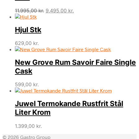
Den
Den
11.995,00
kr.
9.495,00
kr.
oprindelige
aktuelle
pris
pris
Hjul Stk
var:
er:
11.995,00 kr..
9.495,00 kr..
629,00
kr.
New Grove Rum Savoir Faire Single
Cask
599,00
kr.
Juwel Termokande Rustfrit Stål
Liter Krom
1.399,00
kr.
© 2026 Gastro Group