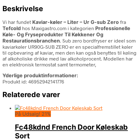
Beskrivelse
Vi har fundet
Kaviar-køler – Liter – Ur G-sub Zero
fra
Tefcold
hos Maxigastro.com i kategorien
Professionelle
Køle- Og Fryseprodukter Til Køkkener Og
Restaurationsbranchen
. Sub zero bordfryser er ideel som
kaviarkøler UR90G-SUB ZERO er en specialfremstillet køler
til opbevaring af kaviar, men den kan også benyttes til køling
af alkoholiske drikke med lav alkoholprocent. Modellen har
en elektronisk termostat samt termometer,
Yderlige produktinformationer:
Produkt id: 46952942141776
Relaterede varer
På Udsalg! 21%
Fc48kdnd French Door Køleskab
Sort