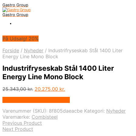
Gastro Group
Gastro Group
På Udsalg! 20%
Forside
/
Nyheder
/
Industrifryseskab Stål 1400 Liter
Energy Line Mono Block
Industrifryseskab Stål 1400 Liter
Energy Line Mono Block
Den
Den
25.343,00
kr.
20.275,00
kr.
oprindelige
aktuelle
På Udsalg hos Maxigastro.dk
pris
pris
var:
er:
Varenummer (SKU):
8f805daeacbe
Kategori:
Nyheder
25.343,00 kr..
20.275,00 kr..
Varemærke:
Combisteel
Previous Product
Next Product