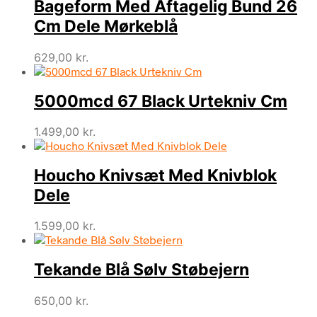
Bageform Med Aftagelig Bund 26
Cm Dele Mørkeblå
629,00
kr.
5000mcd 67 Black Urtekniv Cm
1.499,00
kr.
Houcho Knivsæt Med Knivblok
Dele
1.599,00
kr.
Tekande Blå Sølv Støbejern
650,00
kr.