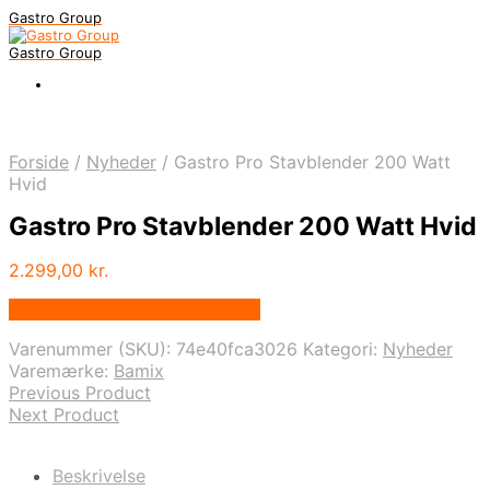
Gastro Group
Gastro Group
Forside
/
Nyheder
/
Gastro Pro Stavblender 200 Watt
Hvid
Gastro Pro Stavblender 200 Watt Hvid
2.299,00
kr.
Bedste pris hos Kitchenone.dk
Varenummer (SKU):
74e40fca3026
Kategori:
Nyheder
Varemærke:
Bamix
Previous Product
Next Product
Beskrivelse