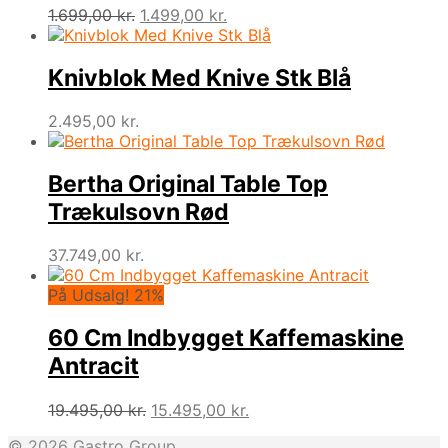
Den
Den
1.699,00
kr.
1.499,00
kr.
oprindelige
aktuelle
pris
pris
var:
er:
Knivblok Med Knive Stk Blå
1.699,00 kr..
1.499,00 kr..
2.495,00
kr.
Bertha Original Table Top
Trækulsovn Rød
37.749,00
kr.
På Udsalg! 21%
60 Cm Indbygget Kaffemaskine
Antracit
Den
Den
19.495,00
kr.
15.495,00
kr.
oprindelige
aktuelle
© 2026 Gastro Group