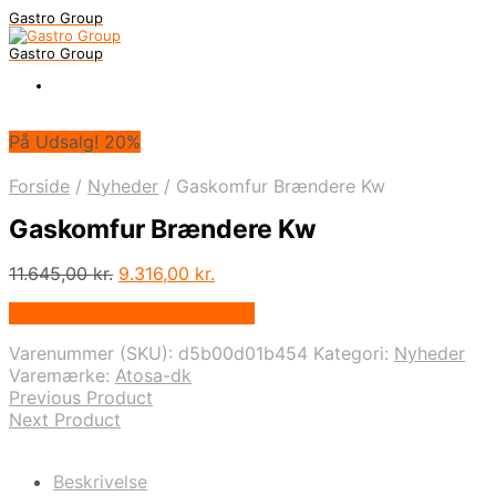
Gastro Group
Gastro Group
På Udsalg! 20%
Forside
/
Nyheder
/
Gaskomfur Brændere Kw
Gaskomfur Brændere Kw
Den
Den
11.645,00
kr.
9.316,00
kr.
oprindelige
aktuelle
På Udsalg hos Maxigastro.dk
pris
pris
var:
er:
Varenummer (SKU):
d5b00d01b454
Kategori:
Nyheder
11.645,00 kr..
9.316,00 kr..
Varemærke:
Atosa-dk
Previous Product
Next Product
Beskrivelse