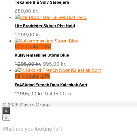
Tekande Blå Sølv Støbejern
650,00
kr.
Lite Brødrister Skiver Rist Hvid
1.299,00
kr.
På Udsalg! 23%
Kulsyremaskine Storm Blue
Den
Den
1.295,00
kr.
995,00
kr.
oprindelige
aktuelle
På Udsalg! 21%
pris
pris
var:
er:
Fc48kdnd French Door Køleskab Sort
1.295,00 kr..
995,00 kr..
Den
Den
11.995,00
kr.
9.495,00
kr.
oprindelige
aktuelle
© 2026 Gastro Group
pris
pris
×
var:
er:
11.995,00 kr..
9.495,00 kr..
×
What are you looking for?