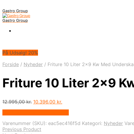
Gastro Group
Gastro Group
På Udsalg! 20%
Forside
/
Nyheder
/
Friture 10 Liter 2×9 Kw Med Undersk
Friture 10 Liter 2×9 
Den
Den
12.995,00
kr.
10.396,00
kr.
oprindelige
aktuelle
På Udsalg hos Maxigastro.dk
pris
pris
var:
er:
Varenummer (SKU):
eac5ec416f5d
Kategori:
Nyheder
Var
12.995,00 kr..
10.396,00 kr..
Previous Product