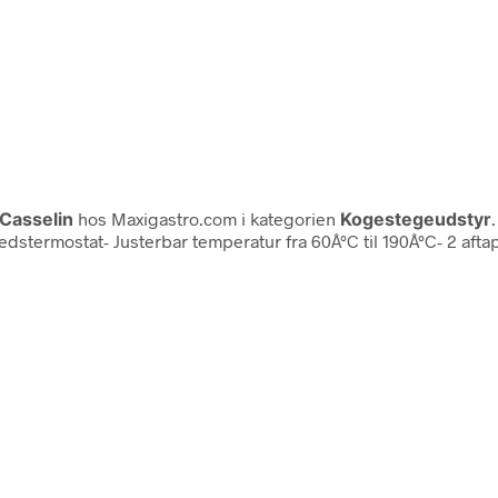
Casselin
hos Maxigastro.com i kategorien
Kogestegeudstyr
edstermostat- Justerbar temperatur fra 60Â°C til 190Â°C- 2 aftap