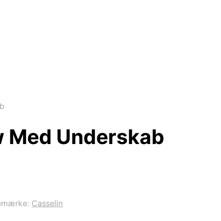
ab
Kw Med Underskab
emærke:
Casselin