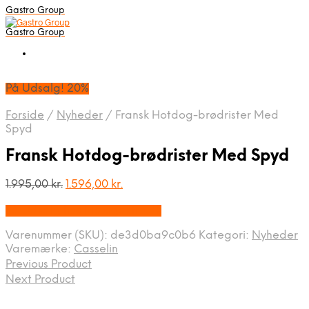
Gastro Group
Gastro Group
På Udsalg! 20%
Forside
/
Nyheder
/
Fransk Hotdog-brødrister Med
Spyd
Fransk Hotdog-brødrister Med Spyd
Den
Den
1.995,00
kr.
1.596,00
kr.
oprindelige
aktuelle
På Udsalg hos Maxigastro.dk
pris
pris
var:
er:
Varenummer (SKU):
de3d0ba9c0b6
Kategori:
Nyheder
1.995,00 kr..
1.596,00 kr..
Varemærke:
Casselin
Previous Product
Next Product