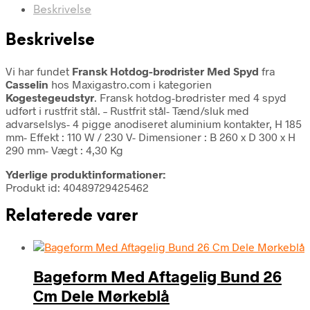
Beskrivelse
Beskrivelse
Vi har fundet
Fransk Hotdog-brødrister Med Spyd
fra
Casselin
hos Maxigastro.com i kategorien
Kogestegeudstyr
. Fransk hotdog-brødrister med 4 spyd
udført i rustfrit stål. – Rustfrit stål- Tænd/sluk med
advarselslys- 4 pigge anodiseret aluminium kontakter, H 185
mm- Effekt : 110 W / 230 V- Dimensioner : B 260 x D 300 x H
290 mm- Vægt : 4,30 Kg
Yderlige produktinformationer:
Produkt id: 40489729425462
Relaterede varer
Bageform Med Aftagelig Bund 26
Cm Dele Mørkeblå