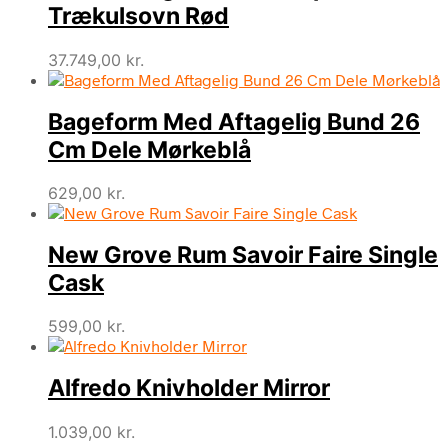
Trækulsovn Rød
37.749,00
kr.
Bageform Med Aftagelig Bund 26
Cm Dele Mørkeblå
629,00
kr.
New Grove Rum Savoir Faire Single
Cask
599,00
kr.
Alfredo Knivholder Mirror
1.039,00
kr.