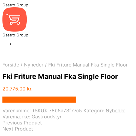
Gastro Group
Gastro Group
Forside
/
Nyheder
/
Fki Friture Manual Fka Single Floor
Fki Friture Manual Fka Single Floor
20.775,00
kr.
Bedste pris hos Gastroudstyr.dk
Varenummer (SKU):
78b5a73f77c5
Kategori:
Nyheder
Varemærke:
Gastroudstyr
Previous Product
Next Product