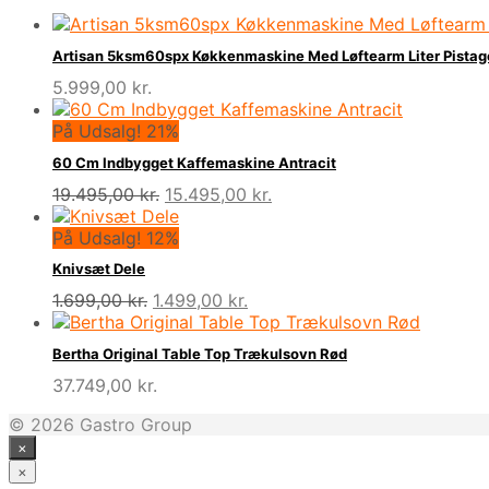
Artisan 5ksm60spx Køkkenmaskine Med Løftearm Liter Pistag
5.999,00
kr.
På Udsalg! 21%
60 Cm Indbygget Kaffemaskine Antracit
Den
Den
19.495,00
kr.
15.495,00
kr.
oprindelige
aktuelle
pris
pris
På Udsalg! 12%
var:
er:
Knivsæt Dele
19.495,00 kr..
15.495,00 kr..
Den
Den
1.699,00
kr.
1.499,00
kr.
oprindelige
aktuelle
pris
pris
Bertha Original Table Top Trækulsovn Rød
var:
er:
37.749,00
kr.
1.699,00 kr..
1.499,00 kr..
© 2026 Gastro Group
×
×