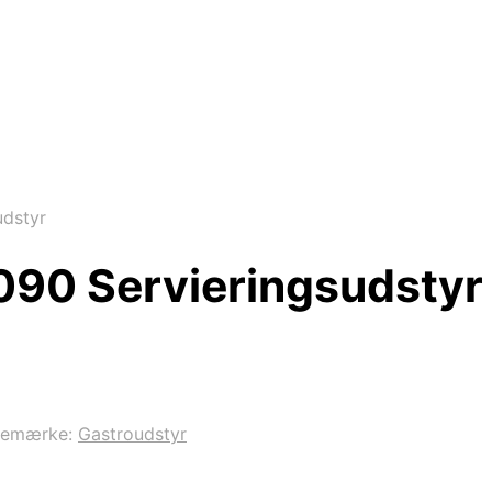
udstyr
6090 Servieringsudstyr
remærke:
Gastroudstyr