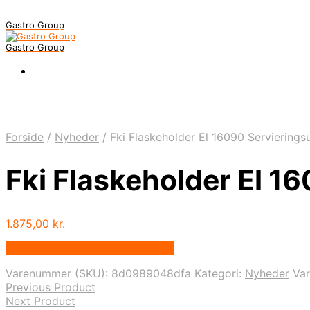
Gastro Group
Gastro Group
Forside
/
Nyheder
/
Fki Flaskeholder El 16090 Servierings
Fki Flaskeholder El 1
1.875,00
kr.
Bedste pris hos Gastroudstyr.dk
Varenummer (SKU):
8d0989048dfa
Kategori:
Nyheder
Va
Previous Product
Next Product