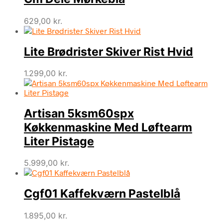
629,00
kr.
Lite Brødrister Skiver Rist Hvid
1.299,00
kr.
Artisan 5ksm60spx
Køkkenmaskine Med Løftearm
Liter Pistage
5.999,00
kr.
Cgf01 Kaffekværn Pastelblå
1.895,00
kr.