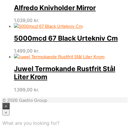
Alfredo Knivholder Mirror
1.039,00
kr.
5000mcd 67 Black Urtekniv Cm
1.499,00
kr.
Juwel Termokande Rustfrit Stål
Liter Krom
1.399,00
kr.
© 2026 Gastro Group
×
×
What are you looking for?