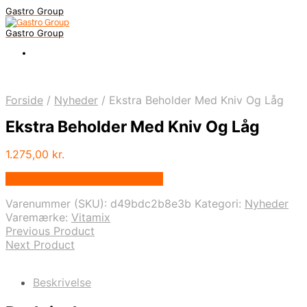
Gastro Group
Gastro Group
Forside
/
Nyheder
/
Ekstra Beholder Med Kniv Og Låg
Ekstra Beholder Med Kniv Og Låg
1.275,00
kr.
Bedste pris hos Kitchenone.dk
Varenummer (SKU):
d49bdc2b8e3b
Kategori:
Nyheder
Varemærke:
Vitamix
Previous Product
Next Product
Beskrivelse