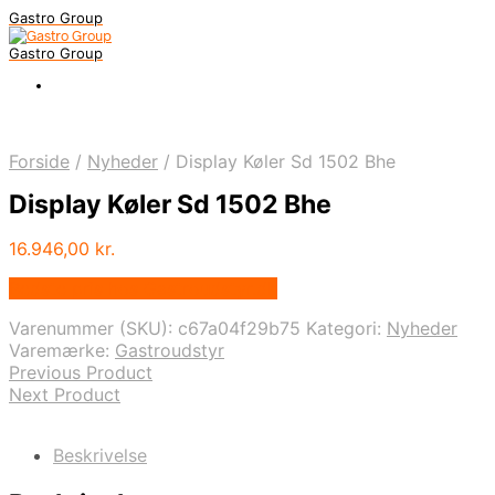
Gastro Group
Gastro Group
Forside
/
Nyheder
/
Display Køler Sd 1502 Bhe
Display Køler Sd 1502 Bhe
16.946,00
kr.
Bedste pris hos Gastroudstyr.dk
Varenummer (SKU):
c67a04f29b75
Kategori:
Nyheder
Varemærke:
Gastroudstyr
Previous Product
Next Product
Beskrivelse