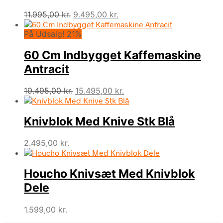
Den
Den
11.995,00
kr.
9.495,00
kr.
oprindelige
aktuelle
På Udsalg! 21%
pris
pris
var:
er:
60 Cm Indbygget Kaffemaskine
11.995,00 kr..
9.495,00 kr..
Antracit
Den
Den
19.495,00
kr.
15.495,00
kr.
oprindelige
aktuelle
pris
pris
Knivblok Med Knive Stk Blå
var:
er:
19.495,00 kr..
15.495,00 kr..
2.495,00
kr.
Houcho Knivsæt Med Knivblok
Dele
1.599,00
kr.