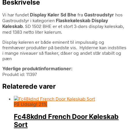
Beskrivelse
Vi har fundet
Display Køler Sd Bhe
fra
Gastroudstyr
hos
Gastroudstyr i kategorien
Flaskekøleskab Display
Køleskab
. SD 1502 BHE er et stort 3-dørs display køleskab,
med 1383 netto liter kølerum.
Display køleren er både eminent til impulssalg og
fremhæver produkter på bedste vis. Hylderne kan indstilles
i mange niveauer så flasker, dåser og andet står stabilt og
pæn
Yderlige produktinformationer:
Produkt id: 11397
Relaterede varer
På Udsalg! 21%
Fc48kdnd French Door Køleskab
Sort