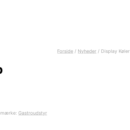
Forside
/
Nyheder
/
Display Køle
b
emærke:
Gastroudstyr