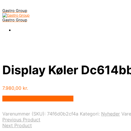
Gastro Group
Gastro Group
Display Køler Dc614b
7.980,00
kr.
Bedste pris hos Gastroudstyr.dk
Varenummer (SKU):
74f6d0b2cf4a
Kategori:
Nyheder
Var
Previous Product
Next Product