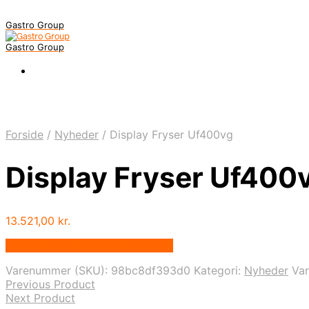
Gastro Group
Gastro Group
Forside
/
Nyheder
/
Display Fryser Uf400vg
Display Fryser Uf400
13.521,00
kr.
Bedste pris hos Gastroudstyr.dk
Varenummer (SKU):
98bc8df393d0
Kategori:
Nyheder
Va
Previous Product
Next Product