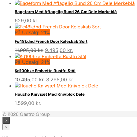
Bageform Med Aftagelig Bund 26 Cm Dele Mørkeblå
629,00
kr.
På Udsalg! 21%
Fc48kdnd French Door Køleskab Sort
Den
Den
11.995,00
kr.
9.495,00
kr.
oprindelige
aktuelle
På Udsalg! 21%
pris
pris
var:
er:
Kd100hxe Emhætte Rustfri Stål
11.995,00 kr..
9.495,00 kr..
Den
Den
10.495,00
kr.
8.295,00
kr.
oprindelige
aktuelle
pris
pris
Houcho Knivsæt Med Knivblok Dele
var:
er:
1.599,00
kr.
10.495,00 kr..
8.295,00 kr..
© 2026 Gastro Group
×
×