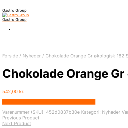
Gastro Group
Gastro Group
Forside
/
Nyheder
/
Chokolade Orange Gr økologisk 182 S
Chokolade Orange Gr 
542,00
kr.
Bedste pris hos Okologisk-supermarked.dk
Varenummer (SKU):
452d0837b30e
Kategori:
Nyheder
Va
Previous Product
Next Product