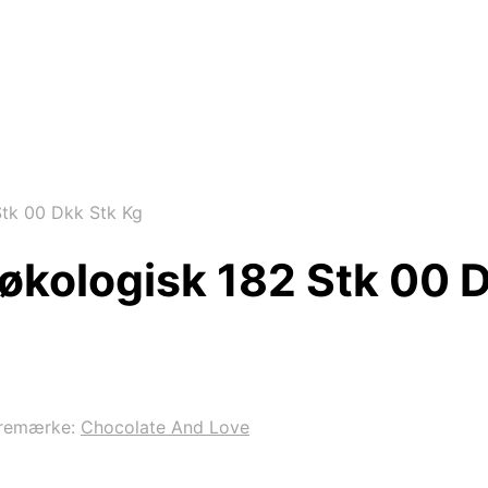
tk 00 Dkk Stk Kg
økologisk 182 Stk 00 D
remærke:
Chocolate And Love