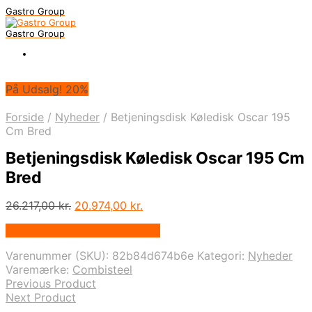
Gastro Group
Gastro Group
På Udsalg! 20%
Forside
/
Nyheder
/
Betjeningsdisk Køledisk Oscar 195
Cm Bred
Betjeningsdisk Køledisk Oscar 195 Cm
Bred
Den
Den
26.217,00
kr.
20.974,00
kr.
oprindelige
aktuelle
På Udsalg hos Maxigastro.dk
pris
pris
var:
er:
Varenummer (SKU):
82b84d674b6e
Kategori:
Nyheder
26.217,00 kr..
20.974,00 kr..
Varemærke:
Combisteel
Previous Product
Next Product