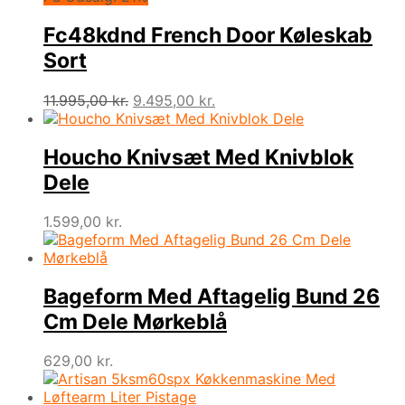
Fc48kdnd French Door Køleskab
Sort
Den
Den
11.995,00
kr.
9.495,00
kr.
oprindelige
aktuelle
pris
pris
var:
er:
Houcho Knivsæt Med Knivblok
11.995,00 kr..
9.495,00 kr..
Dele
1.599,00
kr.
Bageform Med Aftagelig Bund 26
Cm Dele Mørkeblå
629,00
kr.