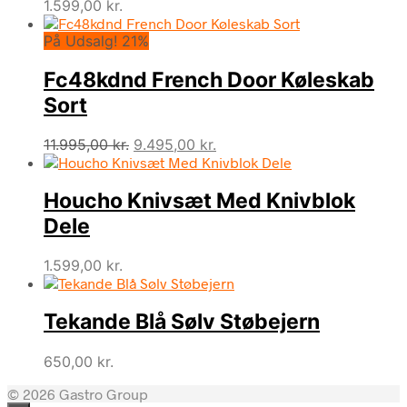
1.599,00
kr.
På Udsalg! 21%
Fc48kdnd French Door Køleskab
Sort
Den
Den
11.995,00
kr.
9.495,00
kr.
oprindelige
aktuelle
pris
pris
Houcho Knivsæt Med Knivblok
var:
er:
11.995,00 kr..
9.495,00 kr..
Dele
1.599,00
kr.
Tekande Blå Sølv Støbejern
650,00
kr.
© 2026 Gastro Group