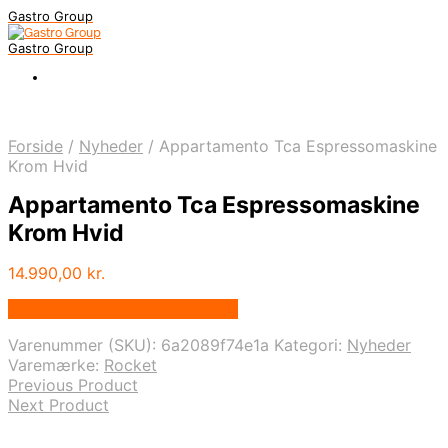
Gastro Group
Gastro Group
Forside
/
Nyheder
/
Appartamento Tca Espressomaskine
Krom Hvid
Appartamento Tca Espressomaskine
Krom Hvid
14.990,00
kr.
Bedste pris hos Kitchenone.dk
Varenummer (SKU):
6a2089f74e1a
Kategori:
Nyheder
Varemærke:
Rocket
Previous Product
Next Product